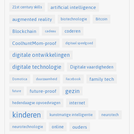
artificial intelligence
21st century skills
augmented reality
biotechnologie
Bitcoin
Blockchain
coderen
cadeau
CoolhuntMom-proof
digitaal speelgoed
digitale ontwikkelingen
digitale technologie
Digitale vaardigheden
family tech
Domotica
duurzaamheid
Facebook
gezin
future-proof
future
internet
hedendaagse opvoedvragen
kinderen
kunstmatige intelligentie
neurotech
online
ouders
neurotechnologie