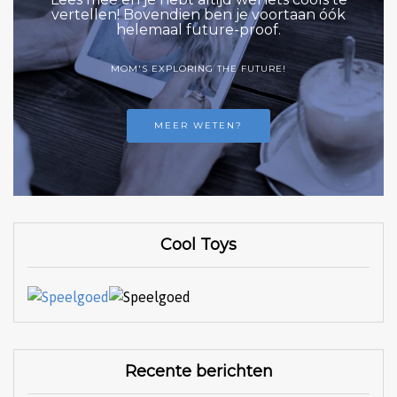
vertellen! Bovendien ben je voortaan óók
helemaal future-proof.
MOM'S EXPLORING THE FUTURE!
MEER WETEN?
Cool Toys
Recente berichten