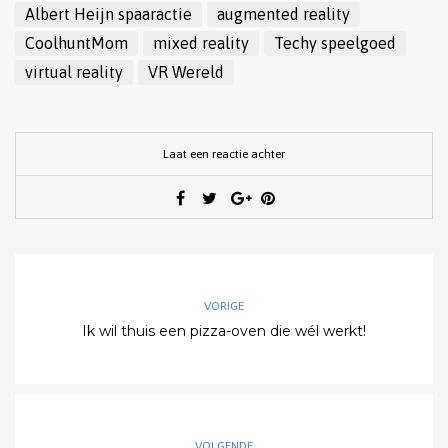
in
in
in
in
een
Albert Heijn spaaractie
augmented reality
een
een
een
een
vriend
nieuw
nieuw
nieuw
nieuw
(Wordt
CoolhuntMom
mixed reality
Techy speelgoed
venster
venster
venster
venster
in
geopend)
geopend)
geopend)
geopend)
een
virtual reality
VR Wereld
nieuw
venster
geopend)
Laat een reactie achter
VORIGE
Ik wil thuis een pizza-oven die wél werkt!
VOLGENDE