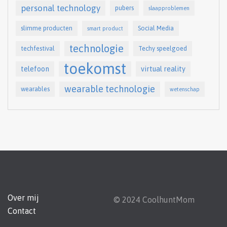
personal technology
pubers
slaapproblemen
slimme producten
Social Media
smart product
technologie
techfestival
Techy speelgoed
toekomst
telefoon
virtual reality
wearable technologie
wearables
wetenschap
Over mij
© 2024 CoolhuntMom
Contact