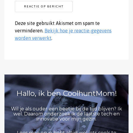
Deze site gebruikt Akismet om spam te
verminderen.
Bekijk hoe je reactie-gegevens
worden verwerkt
.
Hallo, ik ben CoolhuntMom!
Wil je als ouder een beetje bij de tijd blijven? Ik
wel. Daarom onderzoek ik de laatste tech en
innovatie voor mijn gezin.
Lees mee en je hebt altijd wel iets cools te