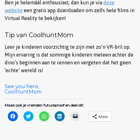
Ben je helemáál enthousiast, dan kun je via
deze
website
een gratis app downloaden om zelfs hele films in
Virtual Reality te bekijken!
Tip van CoolhuntMom
Leer je kinderen voorzichtig te zijn met zo’n VR-bril op.
Mijn ervaring is dat sommige kinderen meteen achter de
dino’s beginnen aan te rennen en vergeten dat het geen
‘echte’ wereld is!
See you here,
CoolhuntMom
Maak ook je vrienden futureproof en deel dit:
Klik
Klik
Klik
Klik
Klik
Meer
om
om
om
om
om
te
te
te
op
dit
delen
delen
delen
LinkedIn
te
op
met
op
te
e-
Facebook
Twitter
WhatsApp
delen
mailen
(Wordt
(Wordt
(Wordt
(Wordt
naar