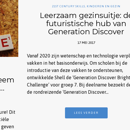
21ST CENTURY SKILLS
,
KINDEREN EN GEZIN
Leerzaam gezinsuitje: d
futuristische hub van
Generation Discover
17 MEI 2017
Vanaf 2020 zijn wetenschap en technologie verpl
vakken in het basisonderwijs. Om scholen bij de
introductie van deze vakken te ondersteunen,
ontwikkelde Shell de ‘Generation Discover Bright
neem
Challenge’ voor groep 7. Bij deelname bezoekt d
e…
de rondreizende ‘Generation Discover…
ure! Dit
LEES VERDER
ciële
e geven