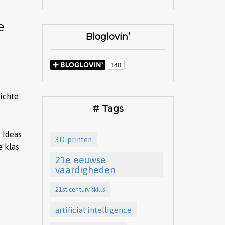
e
Bloglovin’
ichte
# Tags
 Ideas
3D-printen
e klas
21e eeuwse
vaardigheden
21st century skills
artificial intelligence