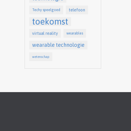
telefoon
Techy speelgoed
toekomst
virtual reality
wearables
wearable technologie
wetenschap