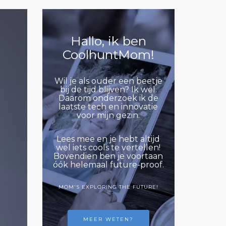
Hallo, ik ben
CoolhuntMom!
Wil je als ouder een beetje
bij de tijd blijven? Ik wel.
Daarom onderzoek ik de
laatste tech en innovatie
voor mijn gezin.
Lees mee en je hebt altijd
wel iets cools te vertellen!
Bovendien ben je voortaan
óók helemaal future-proof.
MOM'S EXPLORING THE FUTURE!
MEER WETEN?