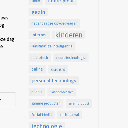
future-proof
future
gezin
 was
hedendaagse opvoedvragen
log
kinderen
internet
eze dag
de
kunstmatige intelligentie
neurotech
neurotechnologie
online
ouders
personal technology
pubers
slaapproblemen
slimme producten
smart product
Social Media
techfestival
technologie