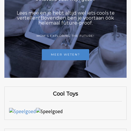
Lees mee en je hebt altijd wel iets cools te
vertellen! Bovendien ben je voortaan óók
helemaal future-proof.
MOM'S EXPLORING THE FUTURE!
MEER WETEN?
Cool Toys