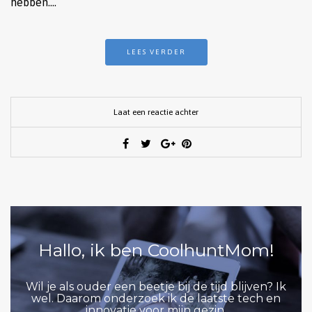
hebben….
LEES VERDER
Laat een reactie achter
Hallo, ik ben CoolhuntMom!
Wil je als ouder een beetje bij de tijd blijven? Ik
wel. Daarom onderzoek ik de laatste tech en
innovatie voor mijn gezin.