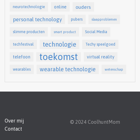
online
ouders
neurotechnologie
personal technology
pubers
slaapproblemen
slimme producten
Social Media
smart product
technologie
techfestival
Techy speelgoed
toekomst
telefoon
virtual reality
wearable technologie
wearables
wetenschap
Over mij
© 2024 CoolhuntMom
Contact