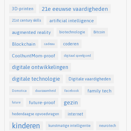
21e eeuwse vaardigheden
3D-printen
artificial intelligence
21st century skills
augmented reality
biotechnologie
Bitcoin
Blockchain
coderen
cadeau
CoolhuntMom-proof
digitaal speelgoed
digitale ontwikkelingen
digitale technologie
Digitale vaardigheden
family tech
Domotica
duurzaamheid
Facebook
gezin
future-proof
future
internet
hedendaagse opvoedvragen
kinderen
kunstmatige intelligentie
neurotech