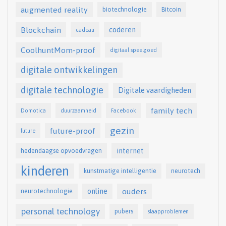
augmented reality
biotechnologie
Bitcoin
Blockchain
coderen
cadeau
CoolhuntMom-proof
digitaal speelgoed
digitale ontwikkelingen
digitale technologie
Digitale vaardigheden
family tech
Domotica
duurzaamheid
Facebook
gezin
future-proof
future
internet
hedendaagse opvoedvragen
kinderen
kunstmatige intelligentie
neurotech
online
ouders
neurotechnologie
personal technology
pubers
slaapproblemen