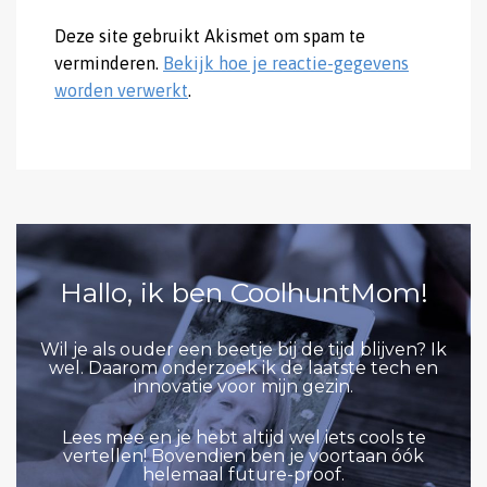
Deze site gebruikt Akismet om spam te
verminderen.
Bekijk hoe je reactie-gegevens
worden verwerkt
.
Hallo, ik ben CoolhuntMom!
Wil je als ouder een beetje bij de tijd blijven? Ik
wel. Daarom onderzoek ik de laatste tech en
innovatie voor mijn gezin.
Lees mee en je hebt altijd wel iets cools te
vertellen! Bovendien ben je voortaan óók
helemaal future-proof.