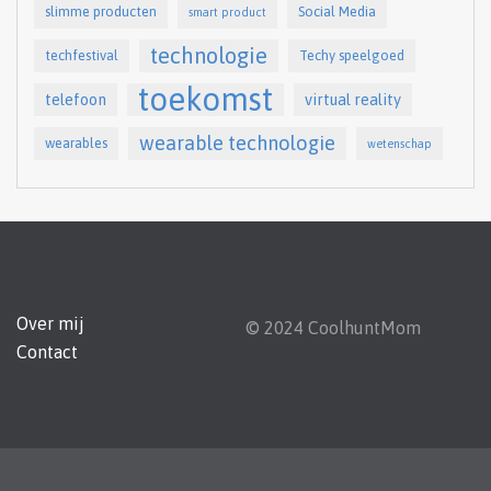
slimme producten
Social Media
smart product
technologie
techfestival
Techy speelgoed
toekomst
telefoon
virtual reality
wearable technologie
wearables
wetenschap
Over mij
© 2024 CoolhuntMom
Contact