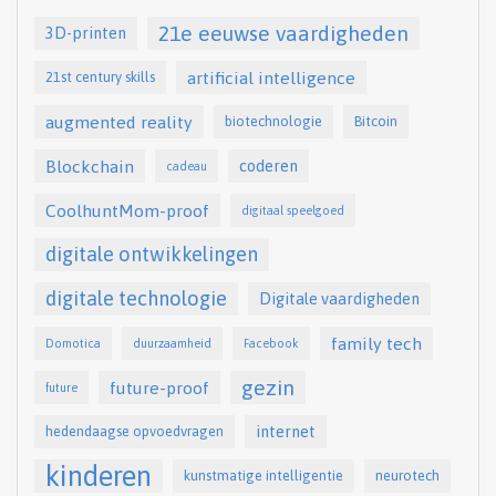
21e eeuwse vaardigheden
3D-printen
artificial intelligence
21st century skills
augmented reality
biotechnologie
Bitcoin
Blockchain
coderen
cadeau
CoolhuntMom-proof
digitaal speelgoed
digitale ontwikkelingen
digitale technologie
Digitale vaardigheden
family tech
Domotica
duurzaamheid
Facebook
gezin
future-proof
future
internet
hedendaagse opvoedvragen
kinderen
kunstmatige intelligentie
neurotech