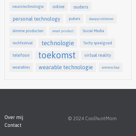
online
ouders
neurotechnologie
personal technology
pubers
slaapproblemen
slimme producten
Social Media
smart product
technologie
techfestival
Techy speelgoed
toekomst
telefoon
virtual reality
wearable technologie
wearables
wetenschap
Over mij
© 2024 CoolhuntMom
Contact