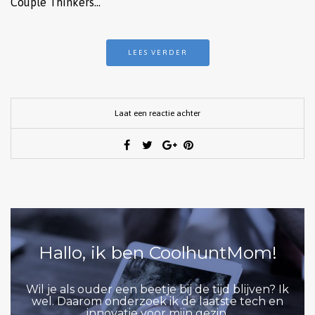
Couple Thinkers…
LEES VERDER
Laat een reactie achter
Hallo, ik ben CoolhuntMom!
Wil je als ouder een beetje bij de tijd blijven? Ik
wel. Daarom onderzoek ik de laatste tech en
innovatie voor mijn gezin.