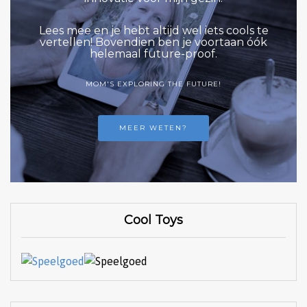
Lees mee en je hebt altijd wel iets cools te
vertellen! Bovendien ben je voortaan óók
helemaal future-proof.
MOM'S EXPLORING THE FUTURE!
MEER WETEN?
Cool Toys