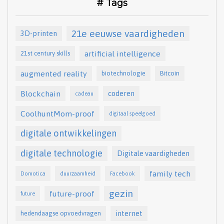
# Tags
21e eeuwse vaardigheden
3D-printen
artificial intelligence
21st century skills
augmented reality
biotechnologie
Bitcoin
Blockchain
coderen
cadeau
CoolhuntMom-proof
digitaal speelgoed
digitale ontwikkelingen
digitale technologie
Digitale vaardigheden
family tech
Domotica
duurzaamheid
Facebook
gezin
future-proof
future
internet
hedendaagse opvoedvragen