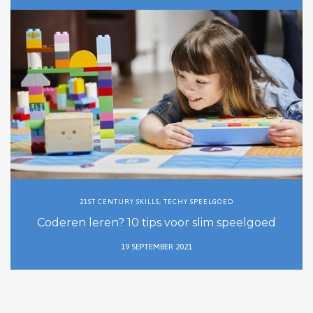
21ST CENTURY SKILLS
,
TECHY SPEELGOED
Coderen leren? 10 tips voor slim speelgoed
19 SEPTEMBER 2021