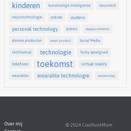
kinderen
kunstmatige intelligentie
neurotech
online
ouders
neurotechnologie
personal technology
pubers
slaapproblemen
slimme producten
Social Media
smart product
technologie
techfestival
Techy speelgoed
toekomst
telefoon
virtual reality
wearable technologie
wearables
wetenschap
Over mij
© 2024 CoolhuntMom