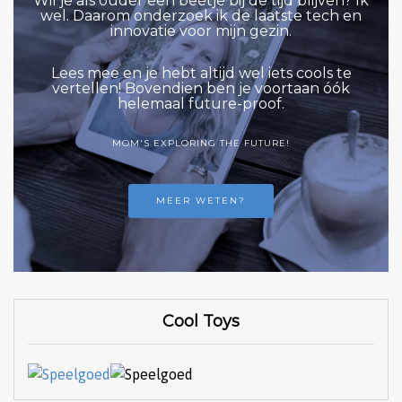
Wil je als ouder een beetje bij de tijd blijven? Ik
wel. Daarom onderzoek ik de laatste tech en
innovatie voor mijn gezin.
Lees mee en je hebt altijd wel iets cools te
vertellen! Bovendien ben je voortaan óók
helemaal future-proof.
MOM'S EXPLORING THE FUTURE!
MEER WETEN?
Cool Toys