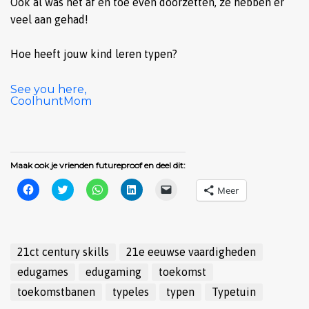
Ook al was het af en toe even doorzetten, ze hebben er
veel aan gehad!
Hoe heeft jouw kind leren typen?
See you here,
CoolhuntMom
Maak ook je vrienden futureproof en deel dit:
Klik
Klik
Klik
Klik
Klik
Meer
om
om
om
om
om
te
te
te
op
dit
delen
delen
delen
LinkedIn
te
op
met
op
te
e-
Facebook
Twitter
WhatsApp
delen
mailen
(Wordt
(Wordt
(Wordt
(Wordt
naar
in
in
in
in
een
21ct century skills
21e eeuwse vaardigheden
een
een
een
een
vriend
nieuw
nieuw
nieuw
nieuw
(Wordt
edugames
edugaming
toekomst
venster
venster
venster
venster
in
geopend)
geopend)
geopend)
geopend)
een
toekomstbanen
typeles
typen
Typetuin
nieuw
venster