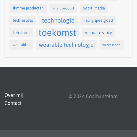
slimme producten
Social Media
smart product
technologie
techfestival
Techy speelgoed
toekomst
telefoon
virtual reality
wearable technologie
wearables
wetenschap
Over mij
© 2024 CoolhuntMom
Contact