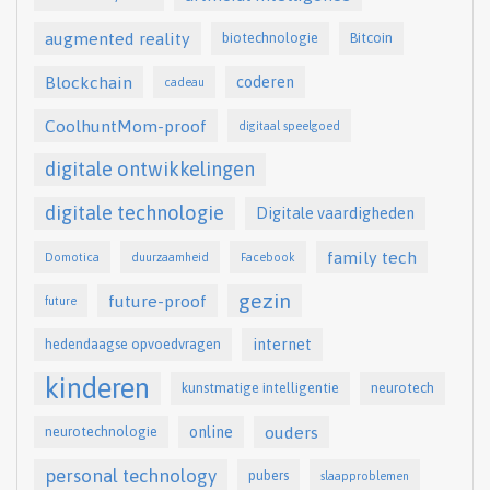
augmented reality
biotechnologie
Bitcoin
Blockchain
coderen
cadeau
CoolhuntMom-proof
digitaal speelgoed
digitale ontwikkelingen
digitale technologie
Digitale vaardigheden
family tech
Domotica
duurzaamheid
Facebook
gezin
future-proof
future
internet
hedendaagse opvoedvragen
kinderen
kunstmatige intelligentie
neurotech
online
ouders
neurotechnologie
personal technology
pubers
slaapproblemen