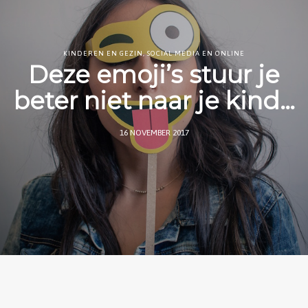
KINDEREN EN GEZIN
,
SOCIAL MEDIA EN ONLINE
Deze emoji’s stuur je
beter niet naar je kind…
16 NOVEMBER 2017