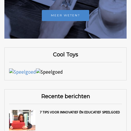
MEER WETEN?
Cool Toys
Recente berichten
7 TIPS VOOR INNOVATIEF ÉN EDUCATIEF SPEELGOED