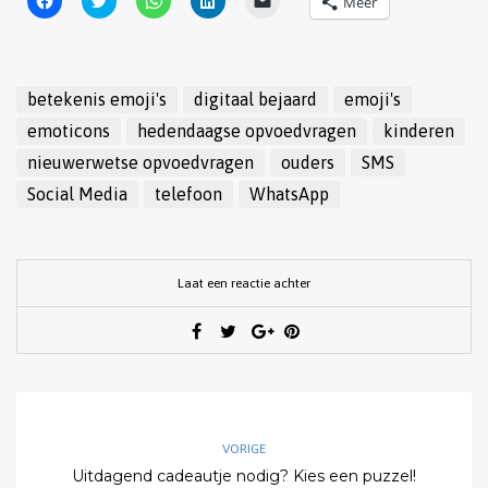
Meer
om
om
om
om
om
te
te
te
op
dit
delen
delen
delen
LinkedIn
te
op
met
op
te
e-
Facebook
Twitter
WhatsApp
delen
mailen
(Wordt
(Wordt
(Wordt
(Wordt
naar
in
in
in
in
een
betekenis emoji's
digitaal bejaard
emoji's
een
een
een
een
vriend
nieuw
nieuw
nieuw
nieuw
(Wordt
emoticons
hedendaagse opvoedvragen
kinderen
venster
venster
venster
venster
in
geopend)
geopend)
geopend)
geopend)
een
nieuwerwetse opvoedvragen
ouders
SMS
nieuw
venster
Social Media
telefoon
WhatsApp
geopend)
Laat een reactie achter
VORIGE
Uitdagend cadeautje nodig? Kies een puzzel!