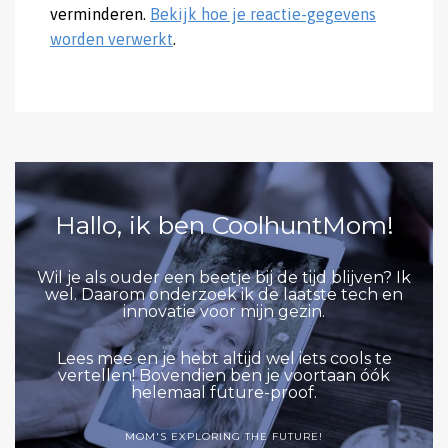
verminderen.
Bekijk hoe je reactie-gegevens
worden verwerkt
.
Hallo, ik ben CoolhuntMom!
Wil je als ouder een beetje bij de tijd blijven? Ik
wel. Daarom onderzoek ik de laatste tech en
innovatie voor mijn gezin.
Lees mee en je hebt altijd wel iets cools te
vertellen! Bovendien ben je voortaan óók
helemaal future-proof.
MOM'S EXPLORING THE FUTURE!