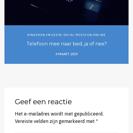
KINDEREN EN GEZIN
,
SOCIAL MEDIA EN ONLINE
Telefoon mee naar bed, ja of nee?
4 MAART 2019
Geef een reactie
Het e-mailadres wordt niet gepubliceerd.
Vereiste velden zijn gemarkeerd met
*