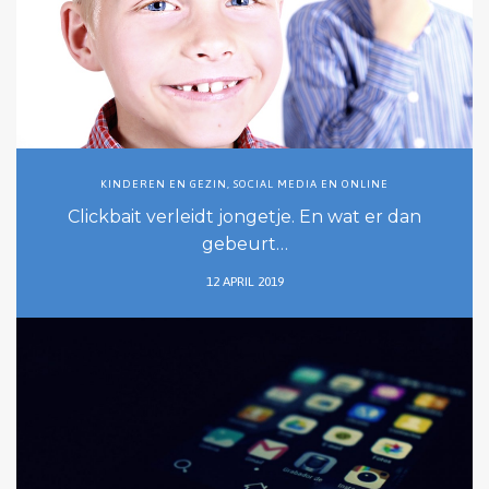
KINDEREN EN GEZIN
,
SOCIAL MEDIA EN ONLINE
Clickbait verleidt jongetje. En wat er dan
gebeurt…
12 APRIL 2019