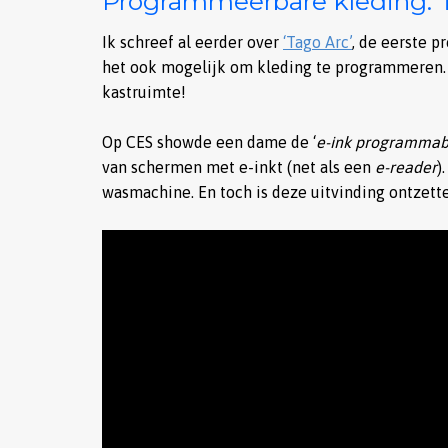
Programmeerbare kleding. T
Ik schreef al eerder over
‘Tago Arc’
, de eerste p
het ook mogelijk om kleding te programmeren. 
kastruimte!
Op CES showde een dame de ‘
e-ink programmab
van schermen met e-inkt (net als een
e-reader
)
wasmachine. En toch is deze uitvinding ontzetten