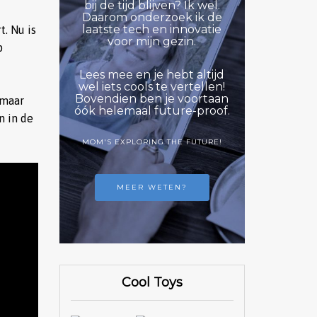
bij de tijd blijven? Ik wel.
Daarom onderzoek ik de
laatste tech en innovatie
t. Nu is
voor mijn gezin.
p
Lees mee en je hebt altijd
wel iets cools te vertellen!
Bovendien ben je voortaan
 maar
óók helemaal future-proof.
n in de
MOM'S EXPLORING THE FUTURE!
MEER WETEN?
Cool Toys