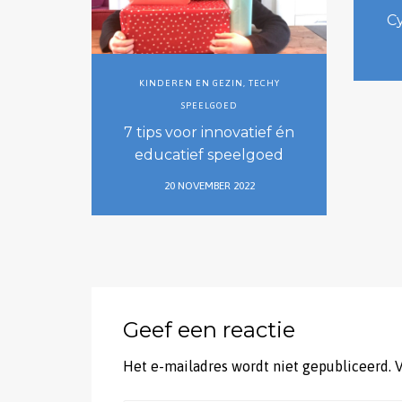
Cy
KINDEREN EN GEZIN
,
TECHY
SPEELGOED
7 tips voor innovatief én
educatief speelgoed
20 NOVEMBER 2022
Geef een reactie
Het e-mailadres wordt niet gepubliceerd.
V