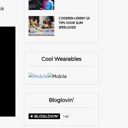
ook
CODEREN LEREN? 10
TIPS VOOR SLIM
SPEELGOED
Cool Wearables
Bloglovin’