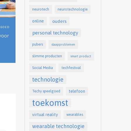
neurotech
neurotechnologie
online
ouders
LGOED
personal technology
voor
pubers
slaapproblemen
slimme producten
smart product
Social Media
techfestival
technologie
telefoon
Techy speelgoed
toekomst
virtual reality
wearables
wearable technologie