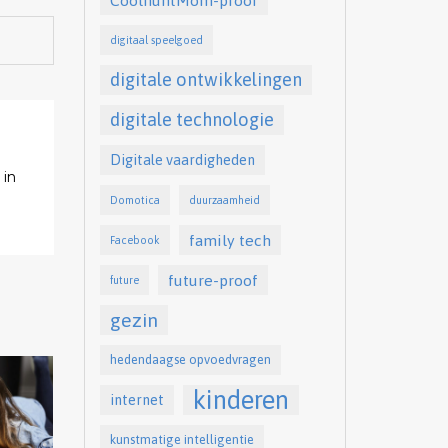
digitaal speelgoed
digitale ontwikkelingen
digitale technologie
Digitale vaardigheden
 in
Domotica
duurzaamheid
family tech
Facebook
future-proof
future
gezin
hedendaagse opvoedvragen
kinderen
internet
kunstmatige intelligentie