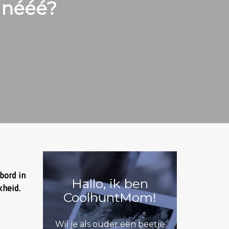
 nééé?
bord in
Hallo, ik ben
kheid.
CoolhuntMom!
Wil je als ouder een beetje