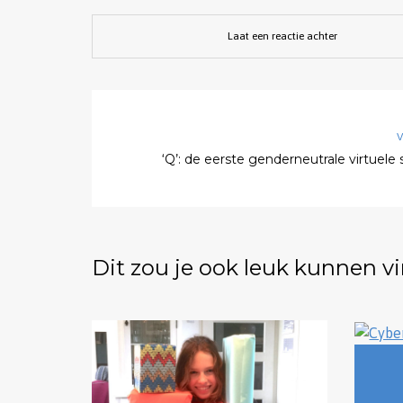
venster
geopend)
Laat een reactie achter
V
‘Q’: de eerste genderneutrale virtuele
Dit zou je ook leuk kunnen v