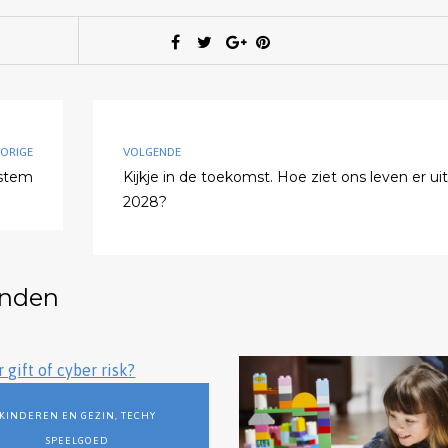
ORIGE
VOLGENDE
 stem
Kijkje in de toekomst. Hoe ziet ons leven er uit
2028?
inden
KINDEREN EN GEZIN
,
TECHY
SPEELGOED