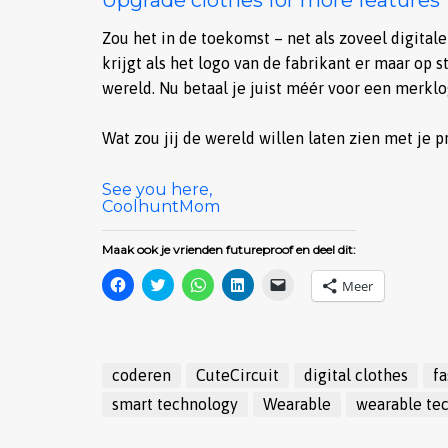
Upgrade clothes for more features
Zou het in de toekomst – net als zoveel digitale
krijgt als het logo van de fabrikant er maar op
wereld. Nu betaal je juist méér voor een merklog
Wat zou jij de wereld willen laten zien met je
See you here,
CoolhuntMom
Maak ook je vrienden futureproof en deel dit:
Klik
Klik
Klik
Klik
Klik
Meer
om
om
om
om
om
te
te
te
op
dit
delen
delen
delen
LinkedIn
te
op
met
op
te
e-
Facebook
Twitter
WhatsApp
delen
mailen
(Wordt
(Wordt
(Wordt
(Wordt
naar
in
in
in
in
een
coderen
CuteCircuit
digital clothes
f
een
een
een
een
vriend
nieuw
nieuw
nieuw
nieuw
(Wordt
smart technology
Wearable
wearable te
venster
venster
venster
venster
in
geopend)
geopend)
geopend)
geopend)
een
nieuw