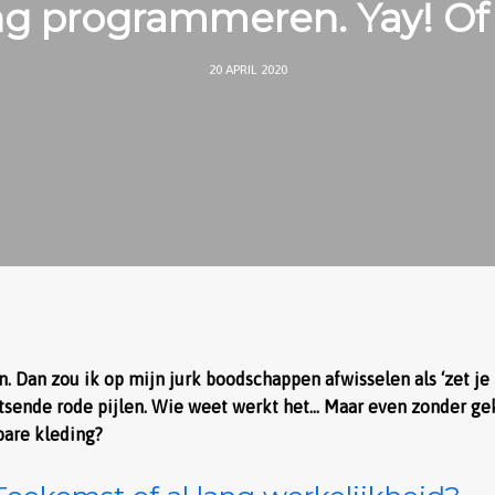
ng programmeren. Yay! Of
20 APRIL 2020
n. Dan zou ik op mijn jurk boodschappen afwisselen als ‘zet je 
litsende rode pijlen. Wie weet werkt het… Maar even zonder ge
bare kleding?