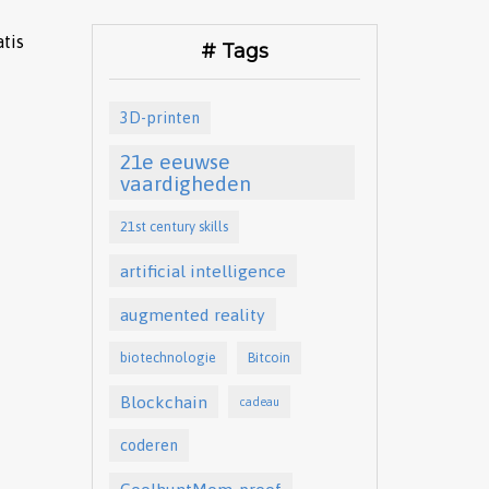
atis
# Tags
3D-printen
21e eeuwse
vaardigheden
21st century skills
artificial intelligence
augmented reality
biotechnologie
Bitcoin
Blockchain
cadeau
coderen
CoolhuntMom-proof