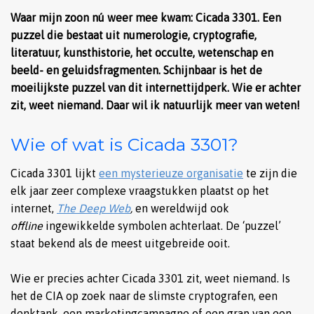
Waar mijn zoon nú weer mee kwam: Cicada 3301. Een
puzzel die bestaat uit numerologie, cryptografie,
literatuur, kunsthistorie, het occulte, wetenschap en
beeld- en geluidsfragmenten. Schijnbaar is het de
moeilijkste puzzel van dit internettijdperk. Wie er achter
zit, weet niemand. Daar wil ik natuurlijk meer van weten!
Wie of wat is Cicada 3301?
Cicada 3301 lijkt
een mysterieuze organisatie
te zijn die
elk jaar zeer complexe vraagstukken plaatst op het
internet,
The Deep Web
,
en wereldwijd ook
offline
ingewikkelde symbolen achterlaat. De ‘puzzel’
staat bekend als de meest uitgebreide ooit.
Wie er precies achter Cicada 3301 zit, weet niemand. Is
het de CIA op zoek naar de slimste cryptografen, een
denktank, een marketingcampagne of een grap van een