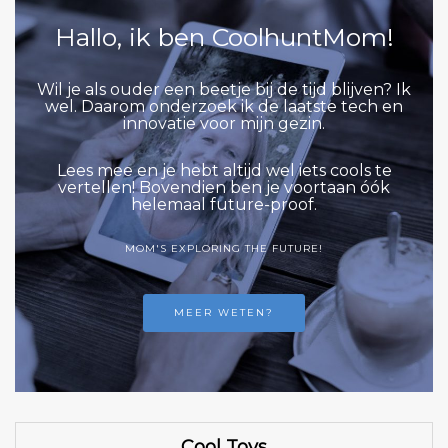
Hallo, ik ben CoolhuntMom!
Wil je als ouder een beetje bij de tijd blijven? Ik
wel. Daarom onderzoek ik de laatste tech en
innovatie voor mijn gezin.
Lees mee en je hebt altijd wel iets cools te
vertellen! Bovendien ben je voortaan óók
helemaal future-proof.
MOM'S EXPLORING THE FUTURE!
MEER WETEN?
Cool Toys