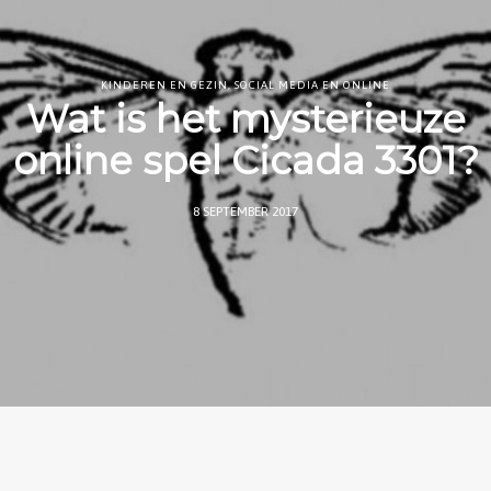
KINDEREN EN GEZIN
,
SOCIAL MEDIA EN ONLINE
Wat is het mysterieuze
online spel Cicada 3301?
8 SEPTEMBER 2017