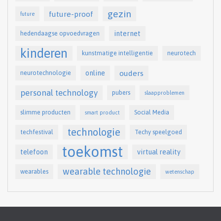
gezin
future-proof
future
internet
hedendaagse opvoedvragen
kinderen
kunstmatige intelligentie
neurotech
online
ouders
neurotechnologie
personal technology
pubers
slaapproblemen
slimme producten
Social Media
smart product
technologie
techfestival
Techy speelgoed
toekomst
telefoon
virtual reality
wearable technologie
wearables
wetenschap