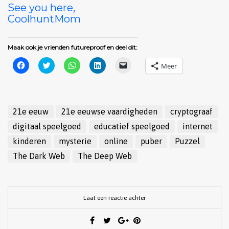
See you here,
CoolhuntMom
Maak ook je vrienden futureproof en deel dit:
Klik
Klik
Klik
Klik
Klik
Meer
om
om
om
om
om
te
te
te
op
dit
delen
delen
delen
LinkedIn
te
op
met
op
te
e-
Facebook
Twitter
WhatsApp
delen
mailen
(Wordt
(Wordt
(Wordt
(Wordt
naar
in
in
in
in
een
21e eeuw
21e eeuwse vaardigheden
cryptograaf
een
een
een
een
vriend
nieuw
nieuw
nieuw
nieuw
(Wordt
digitaal speelgoed
educatief speelgoed
internet
venster
venster
venster
venster
in
geopend)
geopend)
geopend)
geopend)
een
kinderen
mysterie
online
puber
Puzzel
nieuw
venster
The Dark Web
The Deep Web
geopend)
Laat een reactie achter