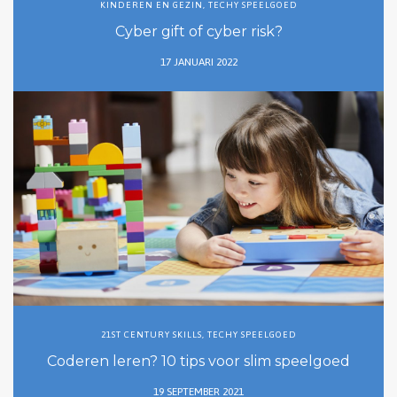
KINDEREN EN GEZIN
,
TECHY SPEELGOED
Cyber gift of cyber risk?
17 JANUARI 2022
21ST CENTURY SKILLS
,
TECHY SPEELGOED
Coderen leren? 10 tips voor slim speelgoed
19 SEPTEMBER 2021