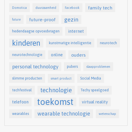
family tech
Domotica
duurzaamheid
Facebook
gezin
future-proof
future
internet
hedendaagse opvoedvragen
kinderen
kunstmatige intelligentie
neurotech
online
ouders
neurotechnologie
personal technology
pubers
slaapproblemen
slimme producten
Social Media
smart product
technologie
techfestival
Techy speelgoed
toekomst
telefoon
virtual reality
wearable technologie
wearables
wetenschap