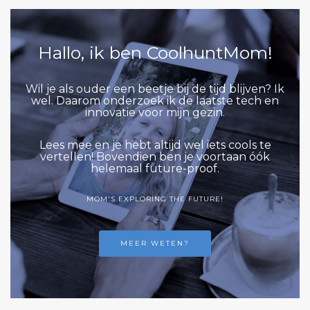
Hallo, ik ben CoolhuntMom!
Wil je als ouder een beetje bij de tijd blijven? Ik
wel. Daarom onderzoek ik de laatste tech en
innovatie voor mijn gezin.
Lees mee en je hebt altijd wel iets cools te
vertellen! Bovendien ben je voortaan óók
helemaal future-proof.
MOM'S EXPLORING THE FUTURE!
MEER WETEN?