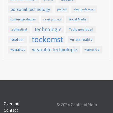
personal technology
pubers
slaapproblemen
slimme producten
Social Media
smart product
technologie
techfestival
Techy speelgoed
toekomst
telefoon
virtual reality
wearable technologie
wearables
wetenschap
Over mij
© 2024 CoolhuntMom
Contact