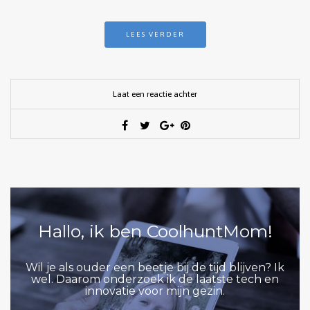
LEES VERDER
Laat een reactie achter
Hallo, ik ben CoolhuntMom!
Wil je als ouder een beetje bij de tijd blijven? Ik
wel. Daarom onderzoek ik de laatste tech en
innovatie voor mijn gezin.