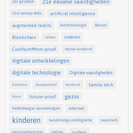
21e eeuwse vaardigheden
3D-printen
artificial intelligence
21st century skills
augmented reality
biotechnologie
Bitcoin
Blockchain
coderen
cadeau
CoolhuntMom-proof
digitaal speelgoed
digitale ontwikkelingen
digitale technologie
Digitale vaardigheden
family tech
Domotica
duurzaamheid
Facebook
gezin
future-proof
future
internet
hedendaagse opvoedvragen
kinderen
kunstmatige intelligentie
neurotech
online
ouders
neurotechnologie