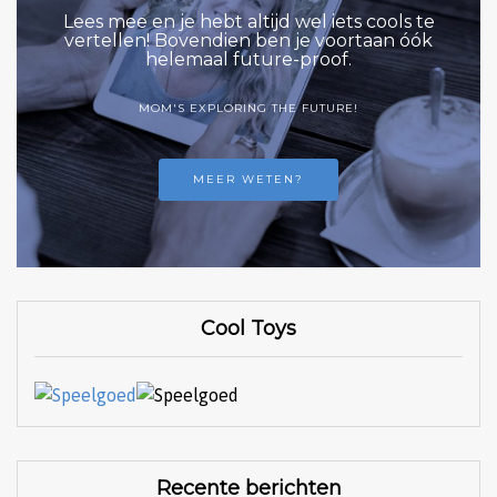
Lees mee en je hebt altijd wel iets cools te
vertellen! Bovendien ben je voortaan óók
helemaal future-proof.
MOM'S EXPLORING THE FUTURE!
MEER WETEN?
Cool Toys
Recente berichten