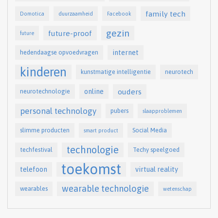
family tech
Domotica
duurzaamheid
Facebook
gezin
future-proof
future
internet
hedendaagse opvoedvragen
kinderen
kunstmatige intelligentie
neurotech
online
ouders
neurotechnologie
personal technology
pubers
slaapproblemen
slimme producten
Social Media
smart product
technologie
techfestival
Techy speelgoed
toekomst
telefoon
virtual reality
wearable technologie
wearables
wetenschap