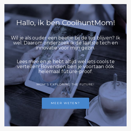
Hallo, ik ben CoolhuntMom!
Wil je als ouder een beetje bij de tijd blijven? Ik
wel. Daarom onderzoek ik de laatste tech en
innovatie voor mijn gezin.
Lees mee en je hebt altijd wel iets cools te
vertellen! Bovendien ben je voortaan óók
helemaal future-proof.
MOM'S EXPLORING THE FUTURE!
MEER WETEN?