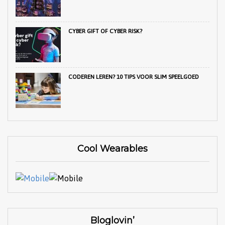
CYBER GIFT OF CYBER RISK?
CODEREN LEREN? 10 TIPS VOOR SLIM SPEELGOED
Cool Wearables
Bloglovin’