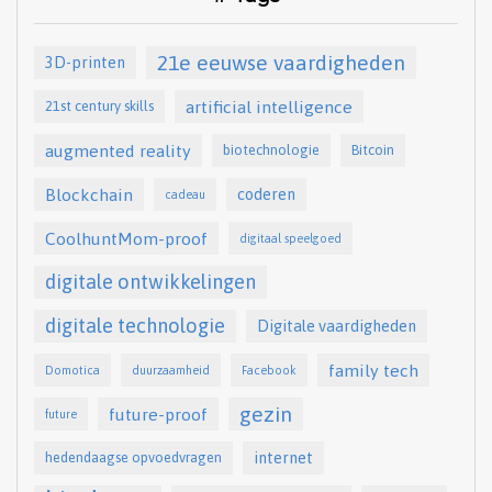
21e eeuwse vaardigheden
3D-printen
artificial intelligence
21st century skills
augmented reality
biotechnologie
Bitcoin
Blockchain
coderen
cadeau
CoolhuntMom-proof
digitaal speelgoed
digitale ontwikkelingen
digitale technologie
Digitale vaardigheden
family tech
Domotica
duurzaamheid
Facebook
gezin
future-proof
future
internet
hedendaagse opvoedvragen