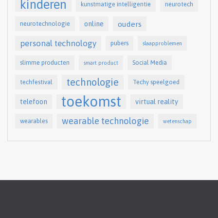
kinderen
kunstmatige intelligentie
neurotech
online
ouders
neurotechnologie
personal technology
pubers
slaapproblemen
slimme producten
Social Media
smart product
technologie
techfestival
Techy speelgoed
toekomst
telefoon
virtual reality
wearable technologie
wearables
wetenschap