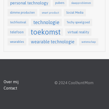
personal technology
pubers
slaapproblemen
slimme producten
Social Media
smart product
technologie
techfestival
Techy speelgoed
toekomst
telefoon
virtual reality
wearable technologie
wearables
wetenschap
Over mij
© 2024 CoolhuntMom
Contact