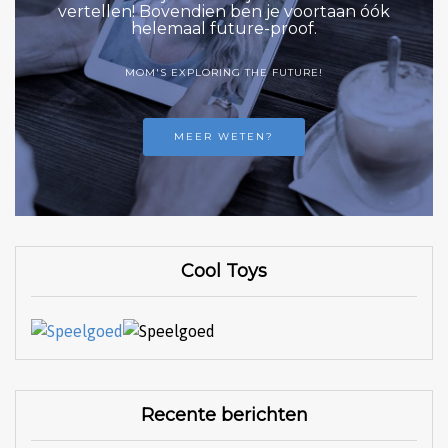
vertellen! Bovendien ben je voortaan óók
helemaal future-proof.
MOM'S EXPLORING THE FUTURE!
MEER WETEN?
Cool Toys
Recente berichten