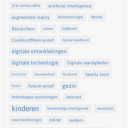
artificial intelligence
21st century skills
augmented reality
biotechnologie
Bitcoin
Blockchain
coderen
cadeau
CoolhuntMom-proof
digitaal speelgoed
digitale ontwikkelingen
digitale technologie
Digitale vaardigheden
family tech
Domotica
duurzaamheid
Facebook
gezin
future-proof
future
internet
hedendaagse opvoedvragen
kinderen
kunstmatige intelligentie
neurotech
online
ouders
neurotechnologie