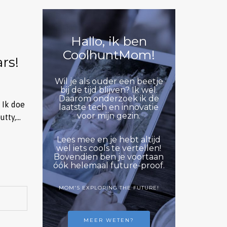
Hallo, ik ben
CoolhuntMom!
rs!
Wil je als ouder een beetje
bij de tijd blijven? Ik wel.
Daarom onderzoek ik de
 Ik doe
laatste tech en innovatie
voor mijn gezin.
utty,…
Lees mee en je hebt altijd
wel iets cools te vertellen!
Bovendien ben je voortaan
óók helemaal future-proof.
MOM'S EXPLORING THE FUTURE!
MEER WETEN?