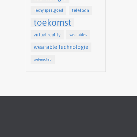
telefoon
Techy speelgoed
toekomst
virtual reality
wearables
wearable technologie
wetenschap