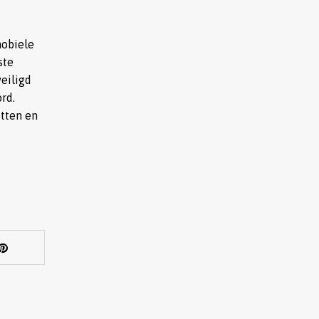
mobiele
ste
eiligd
rd.
tten en