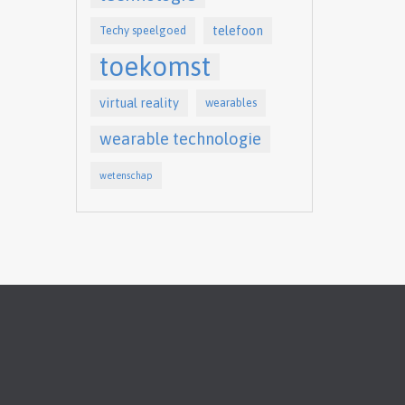
telefoon
Techy speelgoed
toekomst
virtual reality
wearables
wearable technologie
wetenschap