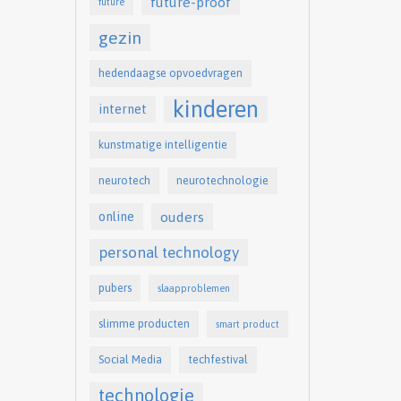
future-proof
future
gezin
hedendaagse opvoedvragen
kinderen
internet
kunstmatige intelligentie
neurotech
neurotechnologie
online
ouders
personal technology
pubers
slaapproblemen
slimme producten
smart product
Social Media
techfestival
technologie