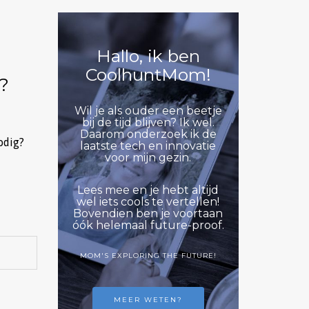
Hallo, ik ben
CoolhuntMom!
?
Wil je als ouder een beetje
bij de tijd blijven? Ik wel.
Daarom onderzoek ik de
odig?
laatste tech en innovatie
voor mijn gezin.
Lees mee en je hebt altijd
wel iets cools te vertellen!
Bovendien ben je voortaan
óók helemaal future-proof.
MOM'S EXPLORING THE FUTURE!
MEER WETEN?