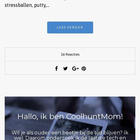
stressballen, putty,…
LEES VERDER
16 Reacties
Hallo, ik ben CoolhuntMom!
Wil je als ouder een beetje bij de tijd blijven? Ik
wel. Daarom onderzoek ik de laatste tech en