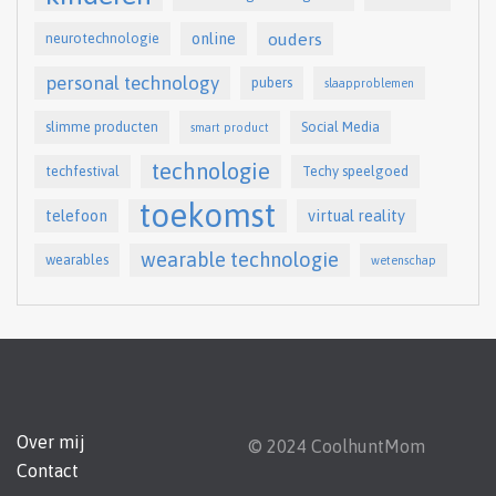
online
ouders
neurotechnologie
personal technology
pubers
slaapproblemen
slimme producten
Social Media
smart product
technologie
techfestival
Techy speelgoed
toekomst
telefoon
virtual reality
wearable technologie
wearables
wetenschap
Over mij
© 2024 CoolhuntMom
Contact