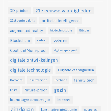
21e eeuwse vaardigheden
3D-printen
artificial intelligence
21st century skills
augmented reality
biotechnologie
Bitcoin
Blockchain
coderen
cadeau
CoolhuntMom-proof
digitaal speelgoed
digitale ontwikkelingen
digitale technologie
Digitale vaardigheden
family tech
Domotica
duurzaamheid
Facebook
gezin
future-proof
future
internet
hedendaagse opvoedvragen
kinderen
kunstmatige intelligentie
neurotech