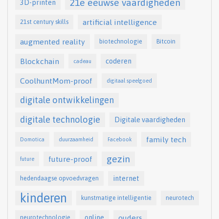
21e eeuwse vaardigheden
3D-printen
artificial intelligence
21st century skills
augmented reality
biotechnologie
Bitcoin
Blockchain
coderen
cadeau
CoolhuntMom-proof
digitaal speelgoed
digitale ontwikkelingen
digitale technologie
Digitale vaardigheden
family tech
Domotica
duurzaamheid
Facebook
gezin
future-proof
future
internet
hedendaagse opvoedvragen
kinderen
kunstmatige intelligentie
neurotech
online
ouders
neurotechnologie