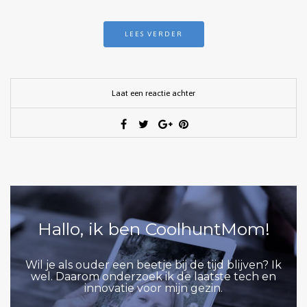
LEES VERDER
Laat een reactie achter
Hallo, ik ben CoolhuntMom!
Wil je als ouder een beetje bij de tijd blijven? Ik
wel. Daarom onderzoek ik de laatste tech en
innovatie voor mijn gezin.