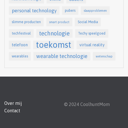
personal technology
pubers
slaapproblemen
slimme producten
Social Media
smart product
technologie
techfestival
Techy speelgoed
toekomst
telefoon
virtual reality
wearable technologie
wearables
wetenschap
Over mij
© 2024 CoolhuntMom
Contact