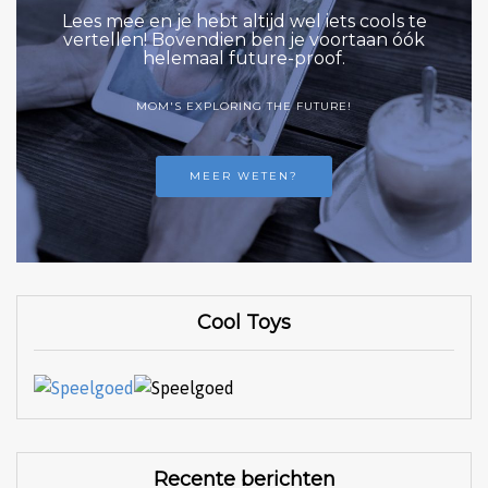
Lees mee en je hebt altijd wel iets cools te
vertellen! Bovendien ben je voortaan óók
helemaal future-proof.
MOM'S EXPLORING THE FUTURE!
MEER WETEN?
Cool Toys
Recente berichten