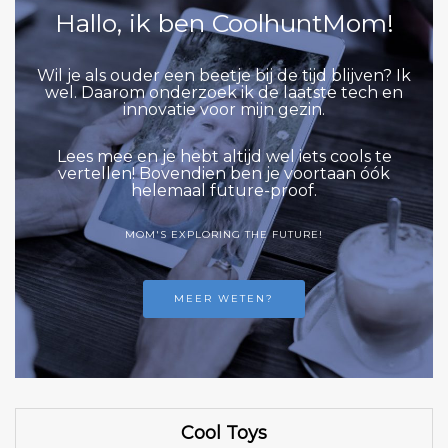
Hallo, ik ben CoolhuntMom!
Wil je als ouder een beetje bij de tijd blijven? Ik
wel. Daarom onderzoek ik de laatste tech en
innovatie voor mijn gezin.
Lees mee en je hebt altijd wel iets cools te
vertellen! Bovendien ben je voortaan óók
helemaal future-proof.
MOM'S EXPLORING THE FUTURE!
MEER WETEN?
Cool Toys