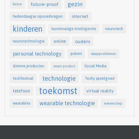
gezin
future-proof
future
internet
hedendaagse opvoedvragen
kinderen
kunstmatige intelligentie
neurotech
online
ouders
neurotechnologie
personal technology
pubers
slaapproblemen
slimme producten
Social Media
smart product
technologie
techfestival
Techy speelgoed
toekomst
telefoon
virtual reality
wearable technologie
wearables
wetenschap