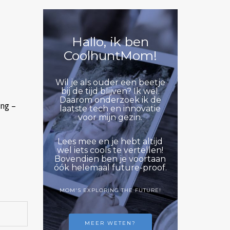
Hallo, ik ben
CoolhuntMom!
Wil je als ouder een beetje
bij de tijd blijven? Ik wel.
Daarom onderzoek ik de
ing –
laatste tech en innovatie
voor mijn gezin.
Lees mee en je hebt altijd
wel iets cools te vertellen!
Bovendien ben je voortaan
óók helemaal future-proof.
MOM'S EXPLORING THE FUTURE!
MEER WETEN?