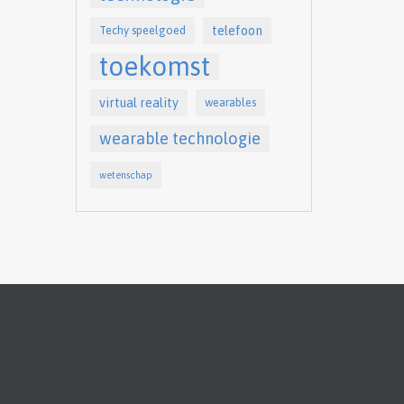
telefoon
Techy speelgoed
toekomst
virtual reality
wearables
wearable technologie
wetenschap