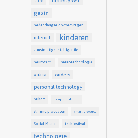
future-proof
future
gezin
hedendaagse opvoedvragen
kinderen
internet
kunstmatige intelligentie
neurotech
neurotechnologie
online
ouders
personal technology
pubers
slaapproblemen
slimme producten
smart product
Social Media
techfestival
technologie