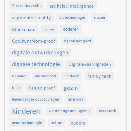
artificial intelligence
21st century skills
augmented reality
biotechnologie
Bitcoin
Blockchain
coderen
cadeau
CoolhuntMom-proof
digitaal speelgoed
digitale ontwikkelingen
digitale technologie
Digitale vaardigheden
family tech
Domotica
duurzaamheid
Facebook
gezin
future-proof
future
internet
hedendaagse opvoedvragen
kinderen
kunstmatige intelligentie
neurotech
online
ouders
neurotechnologie