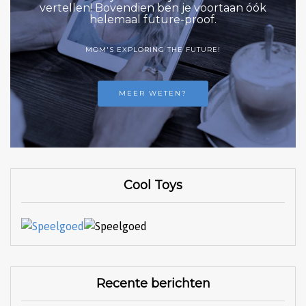
vertellen! Bovendien ben je voortaan óók
helemaal future-proof.
MOM'S EXPLORING THE FUTURE!
MEER WETEN?
Cool Toys
Recente berichten