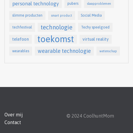
personal technology
pubers
slaapproblemen
slimme producten
Social Media
smart product
technologie
techfestival
Techy speelgoed
toekomst
telefoon
virtual reality
wearable technologie
wearables
wetenschap
Over mij
© 2024 CoolhuntMom
Contact