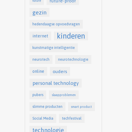
future-proof
future
gezin
hedendaagse opvoedvragen
kinderen
internet
kunstmatige intelligentie
neurotech
neurotechnologie
online
ouders
personal technology
pubers
slaapproblemen
slimme producten
smart product
Social Media
techfestival
technologie