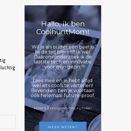
Hallo, ik ben
CoolhuntMom!
Wil je als ouder een beetje
bij de tijd blijven? Ik wel.
Daarom onderzoek ik de
tig
laatste tech en innovatie
voor mijn gezin.
 luchtig
Lees mee en je hebt altijd
wel iets cools te vertellen!
Bovendien ben je voortaan
óók helemaal future-proof.
MOM'S EXPLORING THE FUTURE!
MEER WETEN?