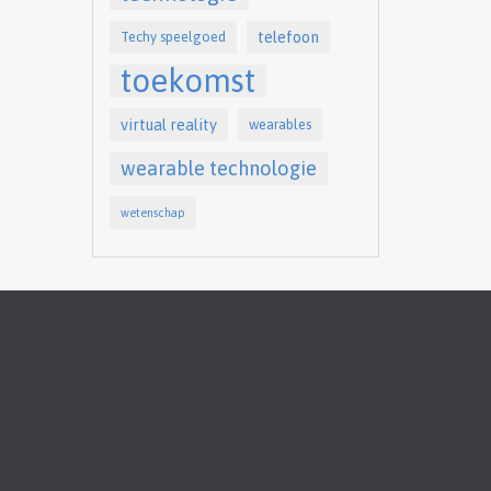
telefoon
Techy speelgoed
toekomst
virtual reality
wearables
wearable technologie
wetenschap