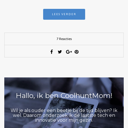
LEES VERDER
7 Reacties
Hallo, ik ben CoolhuntMom!
Wil je als ouder een beetje bij de tijd blijven? Ik
wel. Daarom onderzoek ik de laatste tech en
innovatie voor mijn gezin.