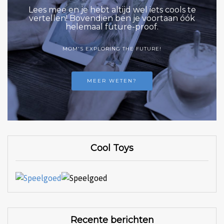
Lees mee en je hebt altijd wel iets cools te
vertellen! Bovendien ben je voortaan óók
helemaal future-proof.
MOM'S EXPLORING THE FUTURE!
MEER WETEN?
Cool Toys
Recente berichten