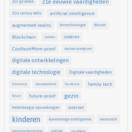
21e eeuwse vaardigheden
3D-printen
artificial intelligence
21st century skills
augmented reality
biotechnologie
Bitcoin
Blockchain
coderen
cadeau
CoolhuntMom-proof
digitaal speelgoed
digitale ontwikkelingen
digitale technologie
Digitale vaardigheden
family tech
Domotica
duurzaamheid
Facebook
gezin
future-proof
future
internet
hedendaagse opvoedvragen
kinderen
kunstmatige intelligentie
neurotech
online
ouders
neurotechnologie