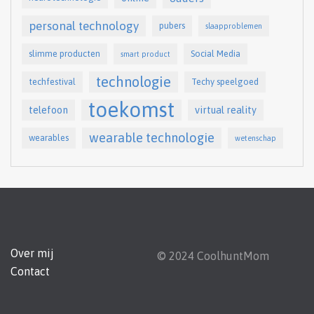
personal technology
pubers
slaapproblemen
slimme producten
Social Media
smart product
technologie
techfestival
Techy speelgoed
toekomst
telefoon
virtual reality
wearable technologie
wearables
wetenschap
Over mij
© 2024 CoolhuntMom
Contact