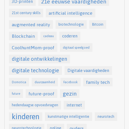
21e eeuwse vaardigheden
3D-printen
artificial intelligence
21st century skills
augmented reality
biotechnologie
Bitcoin
Blockchain
coderen
cadeau
CoolhuntMom-proof
digitaal speelgoed
digitale ontwikkelingen
digitale technologie
Digitale vaardigheden
family tech
Domotica
duurzaamheid
Facebook
gezin
future-proof
future
internet
hedendaagse opvoedvragen
kinderen
kunstmatige intelligentie
neurotech
online
ouders
neurotechnologie