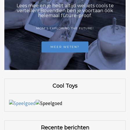
Lees mee en je hebt altijd wel iets cools te
vertellen! Bovendien ben je voortaan óók
helemaal future-proof.
MOM'S EXPLORING THE FUTURE!
MEER WETEN?
Cool Toys
Recente berichten