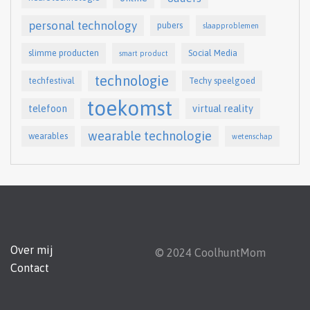
personal technology
pubers
slaapproblemen
slimme producten
Social Media
smart product
technologie
techfestival
Techy speelgoed
toekomst
telefoon
virtual reality
wearable technologie
wearables
wetenschap
Over mij
© 2024 CoolhuntMom
Contact