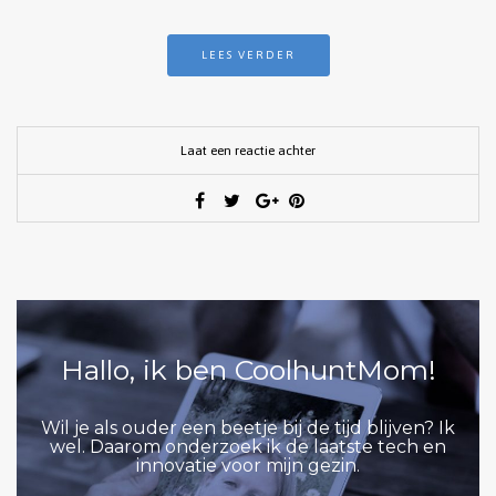
LEES VERDER
Laat een reactie achter
Hallo, ik ben CoolhuntMom!
Wil je als ouder een beetje bij de tijd blijven? Ik
wel. Daarom onderzoek ik de laatste tech en
innovatie voor mijn gezin.