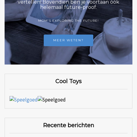
vertellen! Bovendien ben je voortaan óók
helemaal future-proof.
MOM'S EXPLORING THE FUTURE!
MEER WETEN?
Cool Toys
Recente berichten