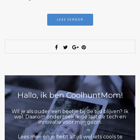
LEES VERDER
Hallo, ik ben CoolhuntMom!
Wil je als ouder een beetje bij de tijd blijven? Ik
wel. Daarom onderzoek ik de laatste tech en
innovatie voor mijn gezin.
Lees mee en je hebt altijd wel iets cools te