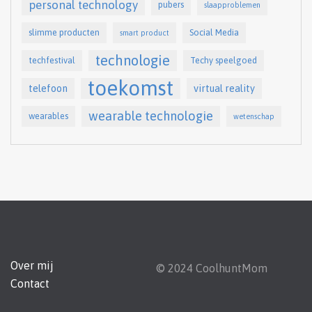
personal technology
pubers
slaapproblemen
slimme producten
Social Media
smart product
technologie
techfestival
Techy speelgoed
toekomst
telefoon
virtual reality
wearable technologie
wearables
wetenschap
Over mij
© 2024 CoolhuntMom
Contact