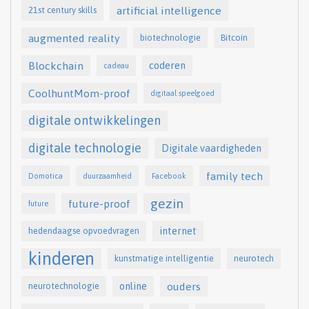
artificial intelligence
21st century skills
augmented reality
biotechnologie
Bitcoin
Blockchain
coderen
cadeau
CoolhuntMom-proof
digitaal speelgoed
digitale ontwikkelingen
digitale technologie
Digitale vaardigheden
family tech
Domotica
duurzaamheid
Facebook
gezin
future-proof
future
internet
hedendaagse opvoedvragen
kinderen
kunstmatige intelligentie
neurotech
online
ouders
neurotechnologie