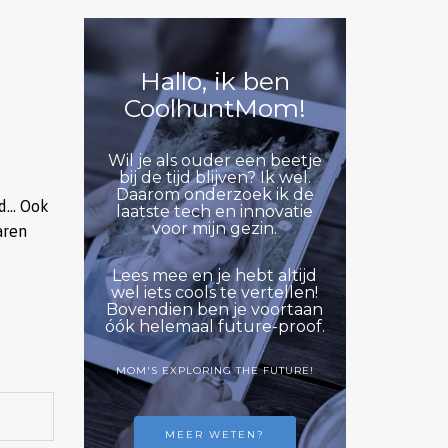
Hallo, ik ben
CoolhuntMom!
Wil je als ouder een beetje
bij de tijd blijven? Ik wel.
Daarom onderzoek ik de
rd… Ook
laatste tech en innovatie
voor mijn gezin.
aren
Lees mee en je hebt altijd
wel iets cools te vertellen!
Bovendien ben je voortaan
óók helemaal future-proof.
MOM'S EXPLORING THE FUTURE!
MEER WETEN?