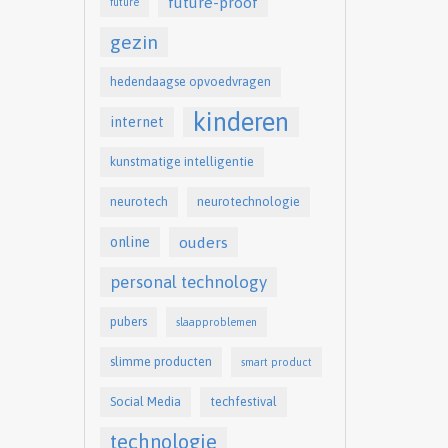
future-proof
future
gezin
hedendaagse opvoedvragen
kinderen
internet
kunstmatige intelligentie
neurotech
neurotechnologie
online
ouders
personal technology
pubers
slaapproblemen
slimme producten
smart product
Social Media
techfestival
technologie