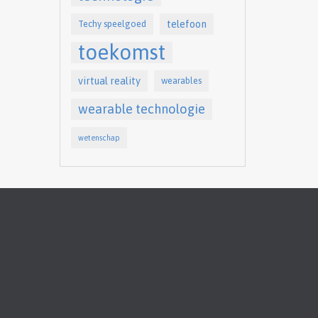
telefoon
Techy speelgoed
toekomst
virtual reality
wearables
wearable technologie
wetenschap