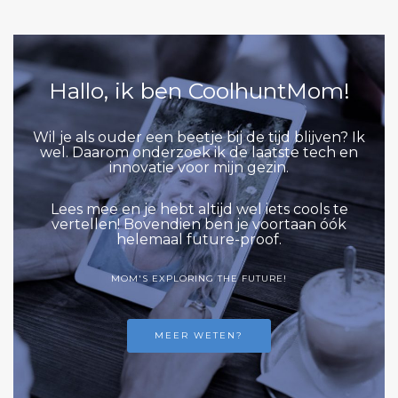
Hallo, ik ben CoolhuntMom!
Wil je als ouder een beetje bij de tijd blijven? Ik
wel. Daarom onderzoek ik de laatste tech en
innovatie voor mijn gezin.
Lees mee en je hebt altijd wel iets cools te
vertellen! Bovendien ben je voortaan óók
helemaal future-proof.
MOM'S EXPLORING THE FUTURE!
MEER WETEN?