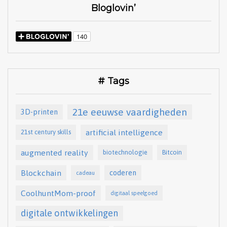
Bloglovin’
# Tags
21e eeuwse vaardigheden
3D-printen
artificial intelligence
21st century skills
augmented reality
biotechnologie
Bitcoin
Blockchain
coderen
cadeau
CoolhuntMom-proof
digitaal speelgoed
digitale ontwikkelingen