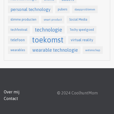
personal technology
pubers
slaapproblemen
slimme producten
Social Media
smart product
technologie
techfestival
Techy speelgoed
toekomst
telefoon
virtual reality
wearable technologie
wearables
wetenschap
Over mij
© 2024 CoolhuntMom
Contact