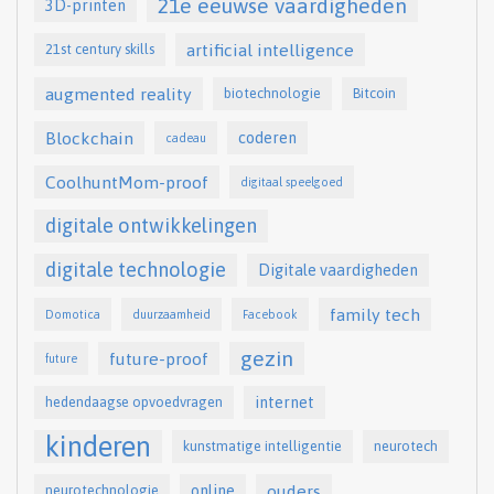
21e eeuwse vaardigheden
3D-printen
artificial intelligence
21st century skills
augmented reality
biotechnologie
Bitcoin
Blockchain
coderen
cadeau
CoolhuntMom-proof
digitaal speelgoed
digitale ontwikkelingen
digitale technologie
Digitale vaardigheden
family tech
Domotica
duurzaamheid
Facebook
gezin
future-proof
future
internet
hedendaagse opvoedvragen
kinderen
kunstmatige intelligentie
neurotech
online
ouders
neurotechnologie