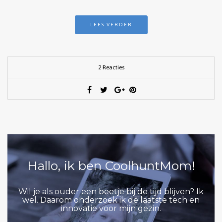
LEES VERDER
2 Reacties
Hallo, ik ben CoolhuntMom!
Wil je als ouder een beetje bij de tijd blijven? Ik
wel. Daarom onderzoek ik de laatste tech en
innovatie voor mijn gezin.