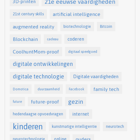
21e eeuwse vaardigheden
3D-printen
artificial intelligence
21st century skills
augmented reality
biotechnologie
Bitcoin
Blockchain
coderen
cadeau
CoolhuntMom-proof
digitaal speelgoed
digitale ontwikkelingen
digitale technologie
Digitale vaardigheden
family tech
Domotica
duurzaamheid
Facebook
gezin
future-proof
future
internet
hedendaagse opvoedvragen
kinderen
kunstmatige intelligentie
neurotech
online
ouders
neurotechnologie