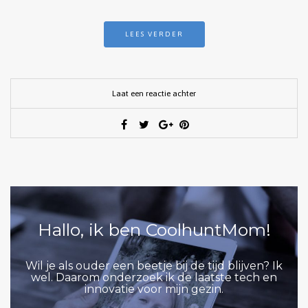
LEES VERDER
Laat een reactie achter
Hallo, ik ben CoolhuntMom!
Wil je als ouder een beetje bij de tijd blijven? Ik
wel. Daarom onderzoek ik de laatste tech en
innovatie voor mijn gezin.