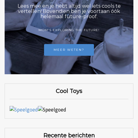
Lees mee en je hebt altijd wel iets cools te
vertellen! Bovendien ben je voortaan óók
helemaal future-proof.
MOM'S EXPLORING THE FUTURE!
MEER WETEN?
Cool Toys
Recente berichten