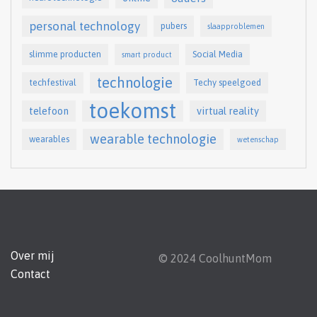
personal technology
pubers
slaapproblemen
slimme producten
Social Media
smart product
technologie
techfestival
Techy speelgoed
toekomst
telefoon
virtual reality
wearable technologie
wearables
wetenschap
Over mij
© 2024 CoolhuntMom
Contact