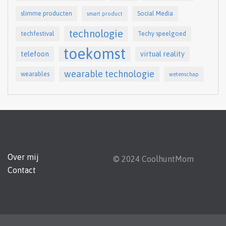
slimme producten
Social Media
smart product
technologie
techfestival
Techy speelgoed
toekomst
telefoon
virtual reality
wearable technologie
wearables
wetenschap
Over mij
© 2024 CoolhuntMom
Contact