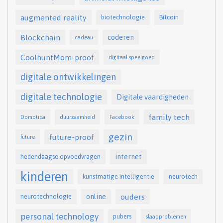
augmented reality
biotechnologie
Bitcoin
Blockchain
coderen
cadeau
CoolhuntMom-proof
digitaal speelgoed
digitale ontwikkelingen
digitale technologie
Digitale vaardigheden
family tech
Domotica
duurzaamheid
Facebook
gezin
future-proof
future
internet
hedendaagse opvoedvragen
kinderen
kunstmatige intelligentie
neurotech
online
ouders
neurotechnologie
personal technology
pubers
slaapproblemen