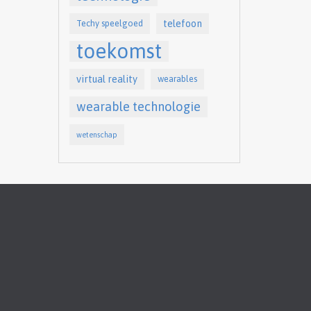
telefoon
Techy speelgoed
toekomst
virtual reality
wearables
wearable technologie
wetenschap