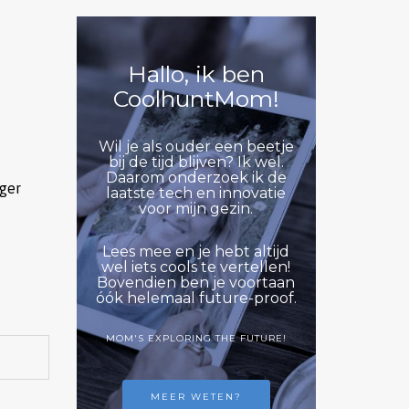
Hallo, ik ben
CoolhuntMom!
Wil je als ouder een beetje
bij de tijd blijven? Ik wel.
Daarom onderzoek ik de
rger
laatste tech en innovatie
voor mijn gezin.
Lees mee en je hebt altijd
wel iets cools te vertellen!
Bovendien ben je voortaan
óók helemaal future-proof.
MOM'S EXPLORING THE FUTURE!
MEER WETEN?