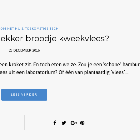
 OM HET HUIS
,
TOEKOMSTIGE TECH
 lekker broodje kweekvlees?
23 DECEMBER 2016
een kroket zit. En toch eten we ze. Zou je een ‘schone’ hambu
ees uit een laboratorium? Of één van plantaardig ‘vlees’,…
LEES VERDER