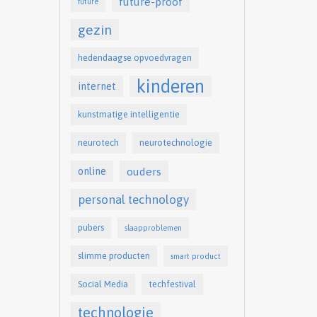
future-proof
future
gezin
hedendaagse opvoedvragen
kinderen
internet
kunstmatige intelligentie
neurotech
neurotechnologie
online
ouders
personal technology
pubers
slaapproblemen
slimme producten
smart product
Social Media
techfestival
technologie