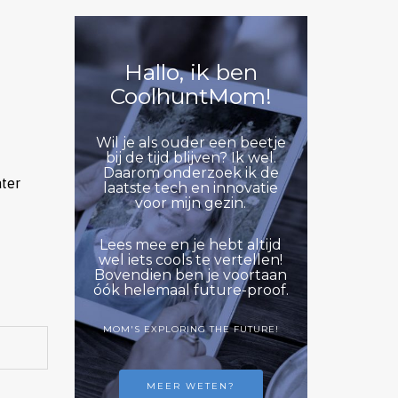
Hallo, ik ben
CoolhuntMom!
Wil je als ouder een beetje
bij de tijd blijven? Ik wel.
Daarom onderzoek ik de
ater
laatste tech en innovatie
voor mijn gezin.
Lees mee en je hebt altijd
wel iets cools te vertellen!
Bovendien ben je voortaan
óók helemaal future-proof.
MOM'S EXPLORING THE FUTURE!
MEER WETEN?