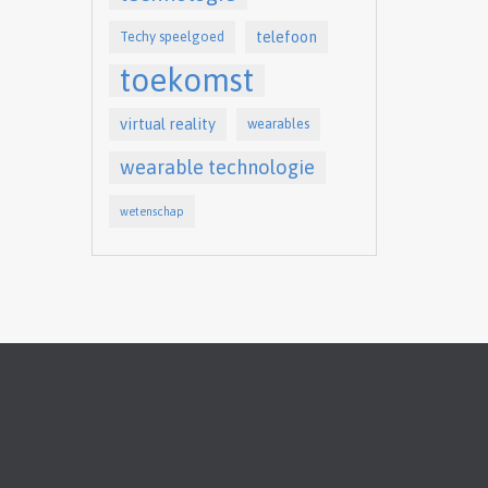
telefoon
Techy speelgoed
toekomst
virtual reality
wearables
wearable technologie
wetenschap