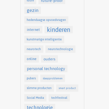
future-proof
future
gezin
hedendaagse opvoedvragen
kinderen
internet
kunstmatige intelligentie
neurotech
neurotechnologie
online
ouders
personal technology
pubers
slaapproblemen
slimme producten
smart product
Social Media
techfestival
technologie