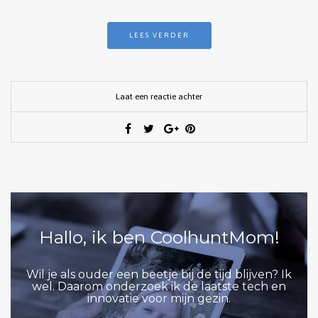
LEES VERDER
Laat een reactie achter
Hallo, ik ben CoolhuntMom!
Wil je als ouder een beetje bij de tijd blijven? Ik
wel. Daarom onderzoek ik de laatste tech en
innovatie voor mijn gezin.