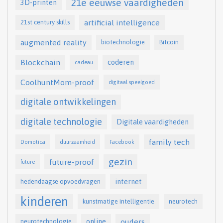
21e eeuwse vaardigheden
3D-printen
artificial intelligence
21st century skills
augmented reality
biotechnologie
Bitcoin
Blockchain
coderen
cadeau
CoolhuntMom-proof
digitaal speelgoed
digitale ontwikkelingen
digitale technologie
Digitale vaardigheden
family tech
Domotica
duurzaamheid
Facebook
gezin
future-proof
future
internet
hedendaagse opvoedvragen
kinderen
kunstmatige intelligentie
neurotech
online
ouders
neurotechnologie