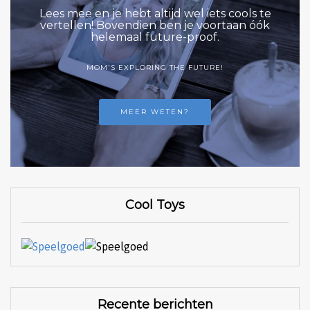
Lees mee en je hebt altijd wel iets cools te
vertellen! Bovendien ben je voortaan óók
helemaal future-proof.
MOM'S EXPLORING THE FUTURE!
MEER WETEN?
Cool Toys
Recente berichten