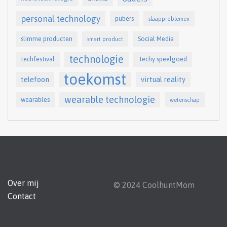
personal technology
pubers
slaapproblemen
slimme producten
Social Media
smart product
technologie
techfestival
Techy speelgoed
toekomst
telefoon
virtual reality
wearable technologie
wearables
wetenschap
Over mij
© 2024 CoolhuntMom
Contact