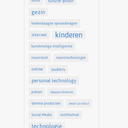
future-proof
future
gezin
hedendaagse opvoedvragen
kinderen
internet
kunstmatige intelligentie
neurotech
neurotechnologie
online
ouders
personal technology
pubers
slaapproblemen
slimme producten
smart product
Social Media
techfestival
technologie