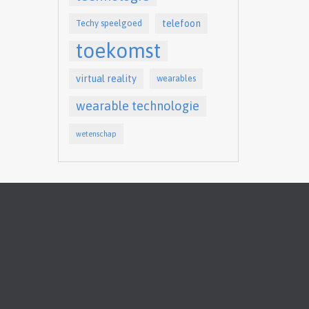
telefoon
Techy speelgoed
toekomst
virtual reality
wearables
wearable technologie
wetenschap