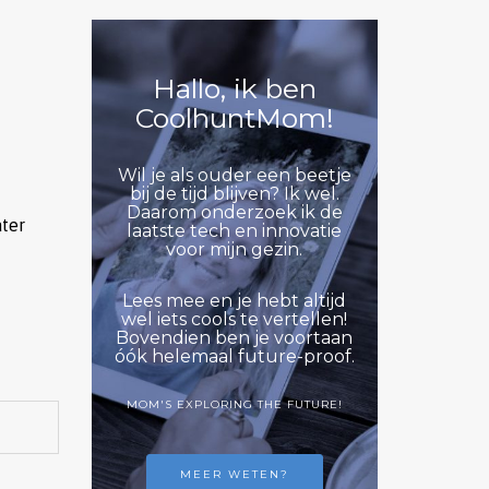
Hallo, ik ben
CoolhuntMom!
Wil je als ouder een beetje
bij de tijd blijven? Ik wel.
Daarom onderzoek ik de
ater
laatste tech en innovatie
voor mijn gezin.
Lees mee en je hebt altijd
wel iets cools te vertellen!
Bovendien ben je voortaan
óók helemaal future-proof.
MOM'S EXPLORING THE FUTURE!
MEER WETEN?